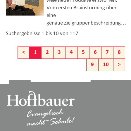
viele neue Produkte entworfen.
Vom ersten Brainstorming über
eine
genaue Zielgruppenbeschreibung…
Suchergebnisse 1 bis 10 von 117
<
1
2
3
4
5
6
7
8
9
10
>